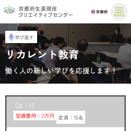
お問い合わせ
学び直す
リカレント教育
働く人の新しい学びを応援します！
DX・IT
受講費用：
2万円
定員：
15名