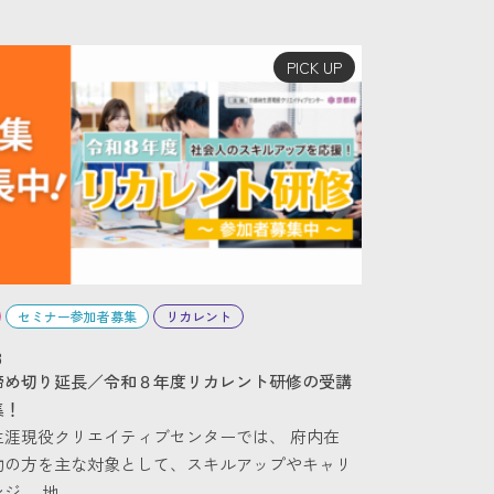
PICK UP
セミナー参加者募集
リカレント
3
締め切り延長／令和８年度リカレント研修の受講
集！
生涯現役クリエイティブセンターでは、 府内在
勤の方を主な対象として、スキルアップやキャリ
ジ、 地…