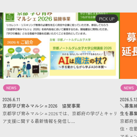
PICK UP
NEWS
NEWS
2026.6.11
2026.5.1
」
京都学び育みマルシェ2026 協賛事業
＼募集
京都学び育みマルシェ2026では、京都府の学びとキャリ
生を募
ア支援に関する最新情報を発信し…
京都府
住・在
アチェン