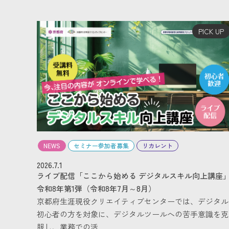
PICK UP
NEWS
セミナー参加者募集
リカレント
2026.7.1
ライブ配信「ここから始める デジタルスキル向上講座
令和8年第1弾（令和8年7月～8月）
京都府生涯現役クリエイティブセンターでは、デジタル
初心者の方を対象に、デジタルツールへの苦手意識を克
服し、業務での活…