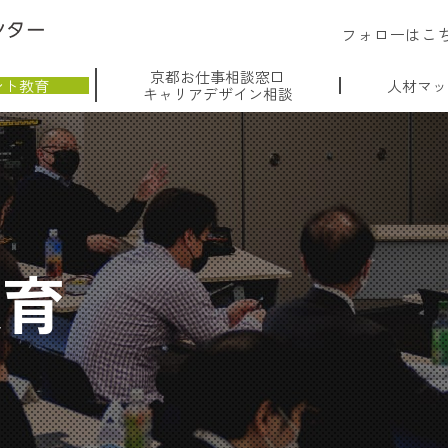
フォローはこ
京都お仕事相談窓口
ント教育
人材マッ
キャリアデザイン相談
教育
！