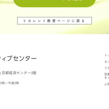
リカレント教育ページに戻る
ト
セ
リ
 京都経済センター3階
京
キ
9時～午後5時
人