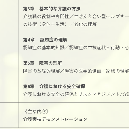
第3章 基本的な介護の方法
介護職の役割や専門性／生活支え合い型ヘルプサー
の技術（身体＋生活）／老化の理解
第4章 認知症の理解
認知症の基本的知識／認知症の中核症状と行動・心
第5章 障害の理解
障害の基礎的理解／障害の医学的側面／家族の理解
第6章 介護における安全確保
介護における安全の確保とリスクマネジメント/介
《主な内容》
介護実技デモンストレーション