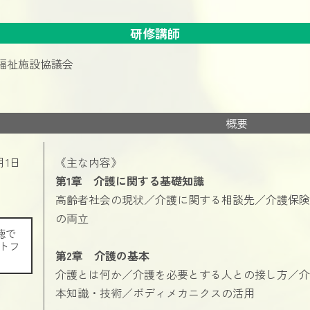
研修講師
福祉施設協議会
概要
月1日
《主な内容》
第1章 介護に関する基礎知識
高齢者社会の現状／介護に関する相談先／介護保険
の両立
聴で
トフ
第2章 介護の基本
。
介護とは何か／介護を必要とする人との接し方／介
本知識・技術／ボディメカニクスの活用