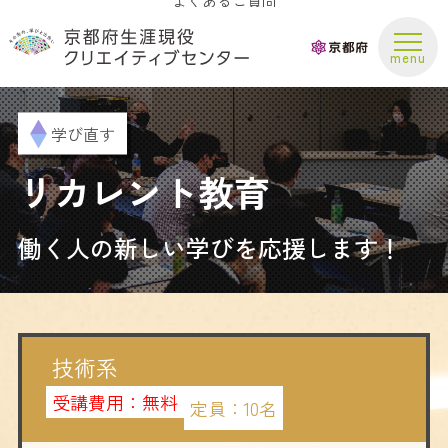
よくあるご質問
（募集期間：5月11日（月）～28日（木））|京都府生涯現役クリエイティブセンター" />
お問い合わせ
学び直す
リカレント教育
働く人の新しい学びを応援します！
技術系
受講費用：
無料
定員：
10名