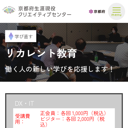
お問い合わせ
学び直す
リカレント教育
働く人の新しい学びを応援します！
DX・IT
正会員：各回 1,000円（税込）
受講費
ビジター：各回 2,000円（税
用：
込）