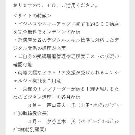
おりますので、ぜひ、ご活用ください。
＜サイトの特徴＞
・ビジネスやスキルアップに資する約３００講座
を完全無料でオンデマンド配信
・経済産業省のデジタルスキル標準に対応したデ
ジタル関係の講座が充実
・ご自身の受講履歴管理や理解度テストの状況が
確認可能
・就職支援などキャリア支援が受けられるコンシ
ェルジュ機能をご用意
・「京都のトップリーダーが語る！輝き続けるた
めのビジネス講座」を各月配信
３月～ 西口泰夫 氏（山田ｺﾝｻﾙﾃｨﾝｸﾞｸﾞﾙｰ
ﾌﾟ㈱取締役会長）
４月～ 泉谷直木 氏（ｱｻﾋｸﾞﾙｰﾌﾟﾎｰﾙﾃﾞｨﾝ
ｸﾞｽ㈱特別顧問）