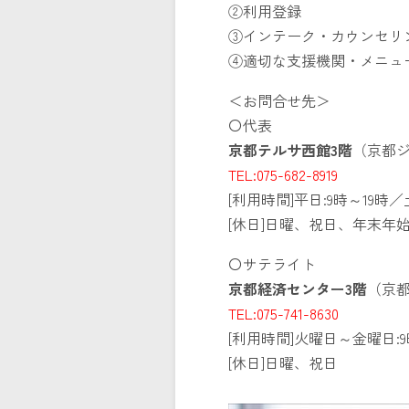
②利用登録
③インテーク・カウンセリ
④適切な支援機関・メニュ
＜お問合せ先＞
〇代表
京都テルサ西館3階
（京都
TEL:075-682-8919
[利用時間]平日:9時～19時／
[休日]日曜、祝日、年末年始（
〇サテライト
京都経済センター3階
（京
TEL:075-741-8630
[利用時間]火曜日～金曜日:9
[休日]日曜、祝日