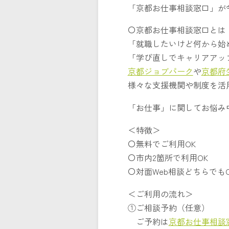
「京都お仕事相談窓口」が令
〇京都お仕事相談窓口とは
「就職したいけど何から始
「学び直しでキャリアアッ
京都ジョブパーク
や
京都府
様々な支援機関や制度を活
「お仕事」に関してお悩み
＜特徴＞
〇無料でご利用OK
〇市内2箇所で利用OK
〇対面Web相談どちらでもO
＜ご利用の流れ＞
①ご相談予約（任意）
ご予約は
京都お仕事相談