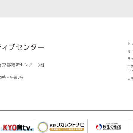
ト
セ
リ
 京都経済センター3階
京
キ
9時～午後5時
人