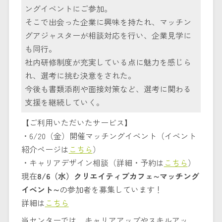
ングイベントにご参加。
そこで出会った企業に興味を持たれ、マッチン
グアジャスターが相談対応を行い、企業見学に
も同行。
社内研修制度が充実している点に魅力を感じら
れ、選考に挑む決意をされた。
今後も書類添削や面接対策など、選考に関わる
支援を継続していく。
【ご利用いただいたサービス】
・6/20（金）開催マッチングイベント（イベント
紹介ページは
こちら
）
・キャリアデザイン相談（詳細・予約は
こちら
）
現在
8/6（水）クリエイティブカフェ∼マッチング
イベント∼
の参加者を募集しています！
詳細は
こちら
当センターでは、キャリアアップやスキルアッ