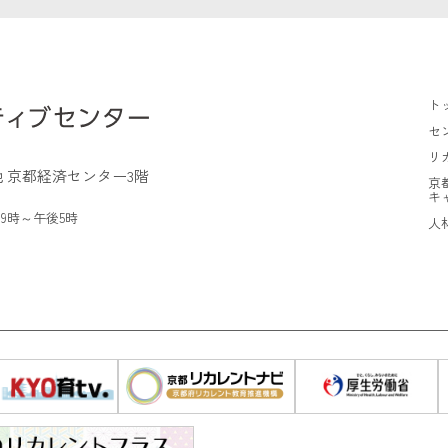
ト
セ
リ
 京都経済センター3階
京
キ
9時～午後5時
人