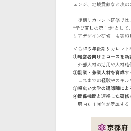
ェンジ、地域貢献など次の
後期リカレント研修では、
”学び直しの第１歩”とし
リアデザイン研修」も実施
＜令和５年後期リカレント
①経営者向け２コースを新
外部人材の活用や人材確保
②副業・兼業人材を育成
これまでの経験やスキルを
③幅広い大学の講師陣によ
④関係機関と連携した研修
府内６１団体が所属する「