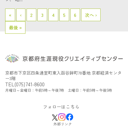
«
‹
2
3
4
5
6
次へ ›
最後 »
京都市下京区四条通室町東入函谷鉾町78番地 京都経済センタ
ー3階
TEL(075)741-8600
月曜日～金曜日：午前9時～午後7時 土曜日：午前9時～午後5時
フォローはこちら
外部リンク