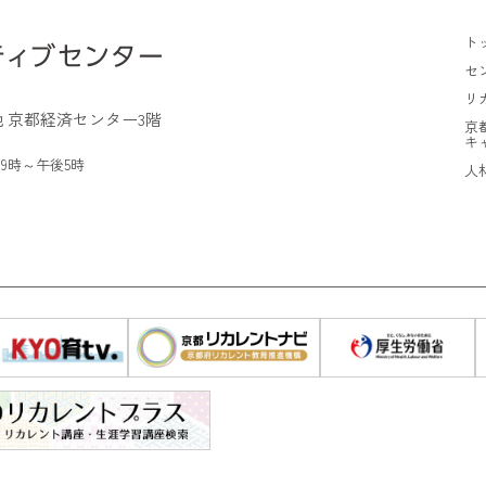
ト
セ
リ
 京都経済センター3階
京
キ
9時～午後5時
人