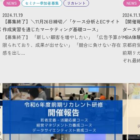
NEWS
セミナー参加者募集
リカレント
NEWS
2024.11.19
2024.11.
【募集終了】＼11月26日締切／「ケース分析とECサイト
【開催
載
作成実習を通じたマーケティング基礎コース」
ダース
【募集終了】 「新しい顧客を増やしたい」 「広告予算が
MBA体
リ
限られており、成果が出せない」 「競合に負けない存在
京都府
感を出し…
前期リ
ぞれ最