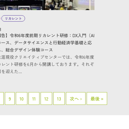
リカレント
3
告】令和6年度前期リカレント研修：DX入門（AI
コース、データサイエンスと行動経済学基礎と応
ス、総合デザイン体験コース
生涯現役クリエイティブセンターでは、令和6年度
カレント研修を6月から開講しております。それぞ
回を迎えた…
9
10
11
12
13
次へ ›
最後 »