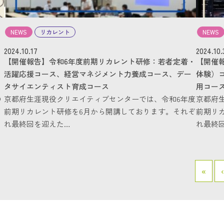
NEWS
リカレント
NEWS
2024.10.17
2024.10.
【開催報告】令和6年度前期リカレント研修：若者定着・
【開催報
活躍応援コース、経営マネジメント力養成コース、デー
体験）
・
タサイエンティスト育成コース
用コー
の
京都府生涯現役クリエイティブセンターでは、令和6年度
京都府
前期リカレント研修を6月から開講しております。それぞ
前期リ
れ最終回を迎えた…
れ最終
«
‹